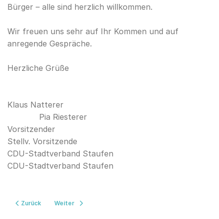
Bürger – alle sind herzlich willkommen.
Wir freuen uns sehr auf Ihr Kommen und auf
anregende Gespräche.
Herzliche Grüße
Klaus Natterer
Pia Riesterer
Vorsitzender
Stellv. Vorsitzende
CDU-Stadtverband Staufen
CDU-Stadtverband Staufen
Vorheriger Beitrag: Baumpflanzaktion
Nächster Beitrag: Infostand zur Bundestagswahl 2025 
Zurück
Weiter