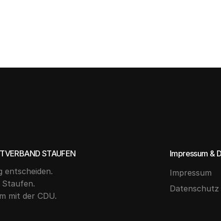
DTVERBAND STAUFEN
Impressum & 
g entscheiden.
Impressum
 Staufen.
Datenschutz
m mit der CDU.